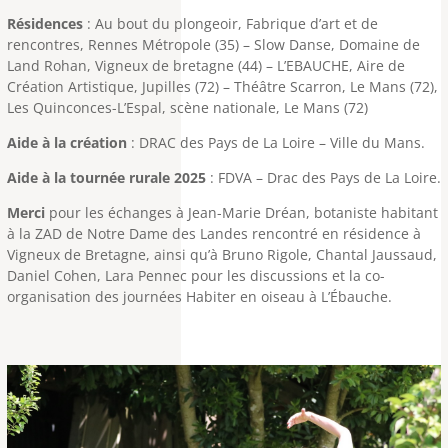
Résidences
:
Au bout du plongeoir, Fabrique d’art et de
rencontres, Rennes Métropole (35) –
Slow Danse, Domaine de
Land Rohan, Vigneux de bretagne (44) –
L’EBAUCHE, Aire de
Création Artistique, Jupilles (72) – Théâtre Scarron, Le Mans (72),
Les Quinconces-L’Espal, scène nationale, Le Mans (72)
Aide à la création
: DRAC des Pays de La Loire –
Ville du Mans.
Aide à la tournée rurale 2025
: FDVA – Drac des Pays de La Loire.
Merci
pour les échanges à Jean-Marie Dréan, botaniste habitant
à la ZAD de Notre Dame des Landes rencontré en résidence à
Vigneux de Bretagne, ainsi qu’à Bruno Rigole, Chantal Jaussaud,
Daniel Cohen,
Lara Pennec pour les discussions et la co-
organisation des journées Habiter en oiseau à L’Ébauche.