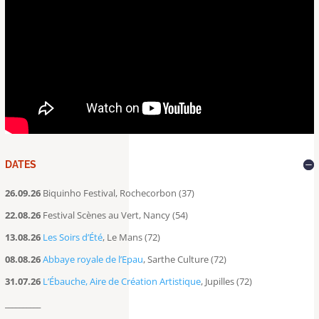
DATES
26.09.26
Biquinho Festival, Rochecorbon (37)
22.08.26
Festival Scènes au Vert, Nancy (54)
13.08.26
Les Soirs d’Été
, Le Mans (72)
08.08.26
Abbaye royale de l’Epau
, Sarthe Culture (72)
31.07.26
L’Ébauche, Aire de Création Artistique
, Jupilles (72)
__________