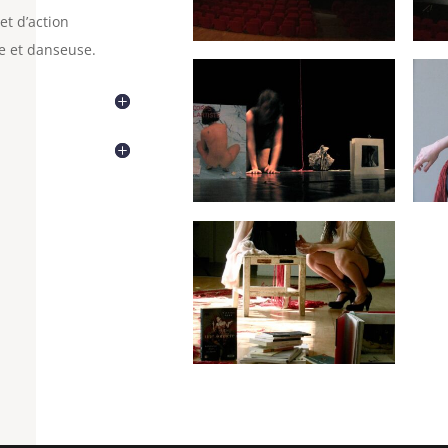
et d’action
e et danseuse.